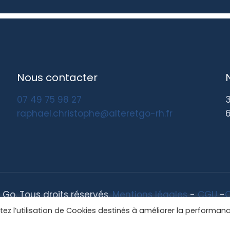
Nous contacter
07 49 75 98 27
raphael.christophe@alteretgo-rh.fr
 Go. Tous droits réservés.
Mentions légales
-
CGU
-
tez l’utilisation de Cookies destinés à améliorer la performan