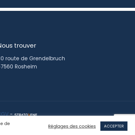
Nous trouver
30 route de Grendelbruch
67560 Rosheim
CGV
-
ce de
Réglages des cookies
ACCEPTER