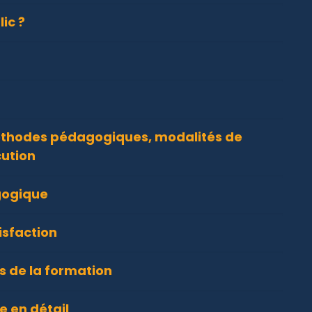
ic ?
thodes pédagogiques, modalités de
cution
gogique
isfaction
 de la formation
 en détail